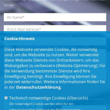
Sie mir!
Cookie-Hinweis
Diese Webseite verwendet Cookies, die notwendig
sind, um die Webseite zu nutzen. Weiter verwendet
diese Webseite Dienste von Drittanbietern, um das
Webangebot zu verbessern (Website-Optmierung). Für
die Verwendung bestimmter Dienste wird Ihre
Einwilligung benötigt. Ihre Einwilligung können Sie
jederzeit widerrufen. Weitere Informationen finden Sie
in der
Datenschutzerklärung
.
Einwilligungserklärung
*
Technisch notwendige Cookies (
Übersicht
)
Bitte geben Sie den Code ein:
Die notwendigen Cookies werden allein für den
ordnungsgemäßen Gebrauch der Webseite benötigt.