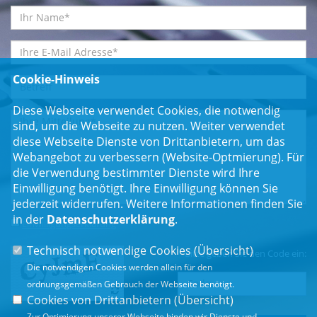
Cookie-Hinweis
Diese Webseite verwendet Cookies, die notwendig
sind, um die Webseite zu nutzen. Weiter verwendet
diese Webseite Dienste von Drittanbietern, um das
Webangebot zu verbessern (Website-Optmierung). Für
die Verwendung bestimmter Dienste wird Ihre
Einwilligung benötigt. Ihre Einwilligung können Sie
jederzeit widerrufen. Weitere Informationen finden Sie
in der
Datenschutzerklärung
.
Einwilligungserklärung
*
Technisch notwendige Cookies (
Übersicht
)
Bitte geben Sie den Code ein:
Die notwendigen Cookies werden allein für den
ordnungsgemäßen Gebrauch der Webseite benötigt.
Cookies von Drittanbietern (
Übersicht
)
Zur Optimierung unserer Webseite binden wir Dienste und