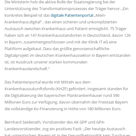
Die Ministerin hob die aktive Rolle der Staatsregierung bei der
Unterstützung des Transformationsprozesses der Träger hervor: „Ein
konkretes Beispiel ist das
digitale Patientenportal
Mein-
Krankenhaus.digital“ , das einen sicheren und unkomplizierten
Austausch zwischen Krankenhaus und Patient ermöglicht. 75 Träger
haben sich an 147 Krankenhausstandorten in Deutschland, davon 126
in Bayern, zusammengeschlossen und mit der Klinik IT eG eine
Plattform aufgebaut. Dass das größte genossenschaftliche
Digitalprojekt im deutschen Krankenhaussektor in Bayern entstanden
ist, ist Ausdruck unserer starken kommunalen
Krankenhauslandschaft.“
Das Patientenportal wurde mit Mitteln aus dem
Krankenhauszukunftsfonds (KHZF) gefördert. Insgesamt standen für
die Digitalisierung der bayerischen Plankrankenhäuser rund 590
Millionen Euro zur Verfügung, davon übernahm der Freistaat Bayern
die vollständige Ko-Finanzierung in Höhe von 180 Millionen Euro.
Bernhard Seidenath, Vorsitzender des AK GPP und GPA-
Landesvorsitzender, zog ein positives Fazit: „Der heutige Austausch
hat unterstrichen: Bayern ist in der Gesundheitspolitik kein Zuschauer,