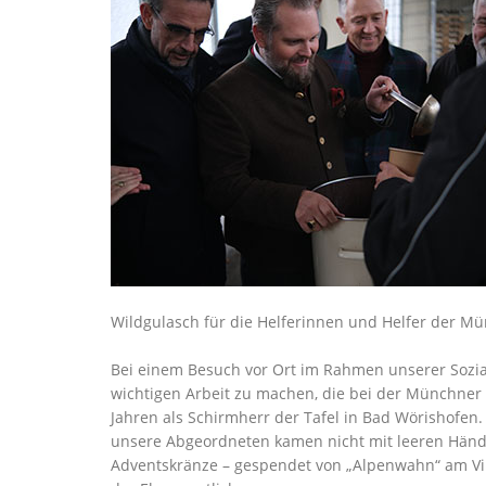
Wildgulasch für die Helferinnen und Helfer der Mün
Bei einem Besuch vor Ort im Rahmen unserer Sozialk
wichtigen Arbeit zu machen, die bei der Münchner T
Jahren als Schirmherr der Tafel in Bad Wörishofen. 
unsere Abgeordneten kamen nicht mit leeren Hände
Adventskränze – gespendet von „Alpenwahn“ am Viktu