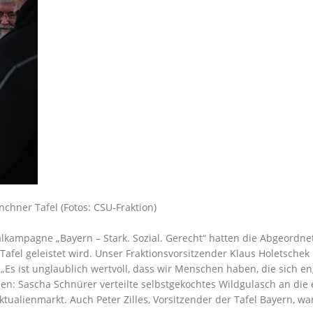
chner Tafel (Fotos: CSU-Fraktion)
ampagne „Bayern – Stark. Sozial. Gerecht“ hatten die Abgeordnete
afel geleistet wird. Unser Fraktionsvorsitzender Klaus Holetschek
„Es ist unglaublich wertvoll, dass wir Menschen haben, die sich eng
n: Sascha Schnürer verteilte selbstgekochtes Wildgulasch an die
alienmarkt. Auch Peter Zilles, Vorsitzender der Tafel Bayern, war