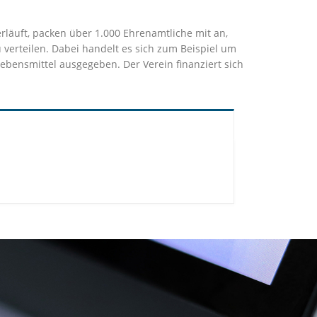
rläuft, packen über 1.000 Ehrenamtliche mit an,
verteilen. Dabei handelt es sich zum Beispiel um
ensmittel ausgegeben. Der Verein finanziert sich