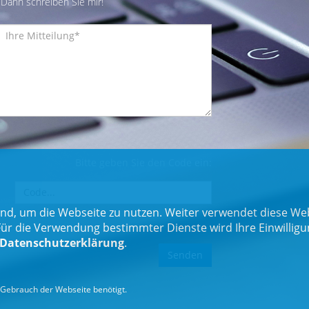
Dann schreiben Sie mir!
Bitte geben Sie den Code ein:
nd, um die Webseite zu nutzen. Weiter verwendet diese Web
 die Verwendung bestimmter Dienste wird Ihre Einwilligung 
Datenschutzerklärung
.
Gebrauch der Webseite benötigt.