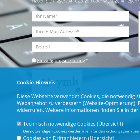
Haben Sie Fragen, Anregungen oder wichtige Anliegen? 
Einwilligungserklärung
*
Cookie-Hinweis
Diese Webseite verwendet Cookies, die notwendig si
Webangebot zu verbessern (Website-Optmierung). Für
widerrufen. Weitere Informationen finden Sie in der
* Pflichtfeld
Technisch notwendige Cookies (
Übersicht
)
Die notwendigen Cookies werden allein für den ordnungsgemäßen 
Cookies von Drittanbietern (
Übersicht
)