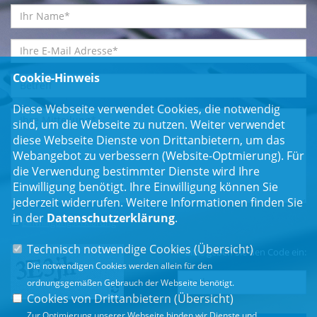
Cookie-Hinweis
Diese Webseite verwendet Cookies, die notwendig
sind, um die Webseite zu nutzen. Weiter verwendet
diese Webseite Dienste von Drittanbietern, um das
Webangebot zu verbessern (Website-Optmierung). Für
die Verwendung bestimmter Dienste wird Ihre
Einwilligung benötigt. Ihre Einwilligung können Sie
jederzeit widerrufen. Weitere Informationen finden Sie
in der
Datenschutzerklärung
.
Einwilligungserklärung
*
Technisch notwendige Cookies (
Übersicht
)
Bitte geben Sie den Code ein:
Die notwendigen Cookies werden allein für den
ordnungsgemäßen Gebrauch der Webseite benötigt.
Cookies von Drittanbietern (
Übersicht
)
Zur Optimierung unserer Webseite binden wir Dienste und