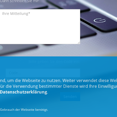
Dann schreiben Sie mir!
Bitte geben Sie den Code ein:
nd, um die Webseite zu nutzen. Weiter verwendet diese Web
 die Verwendung bestimmter Dienste wird Ihre Einwilligung 
Datenschutzerklärung
.
Gebrauch der Webseite benötigt.