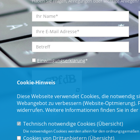
Haben Sie Fragen, Anregungen oder wichtige Anliegen? 
Einwilligungserklärung
*
Cookie-Hinweis
Diese Webseite verwendet Cookies, die notwendig si
Webangebot zu verbessern (Website-Optmierung). Für
widerrufen. Weitere Informationen finden Sie in der
* Pflichtfeld
Technisch notwendige Cookies (
Übersicht
)
Die notwendigen Cookies werden allein für den ordnungsgemäßen 
Cookies von Drittanbietern (
Übersicht
)