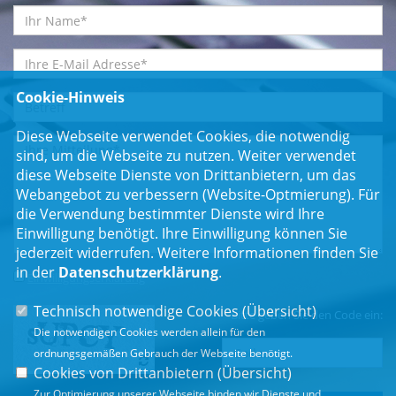
Cookie-Hinweis
Diese Webseite verwendet Cookies, die notwendig
sind, um die Webseite zu nutzen. Weiter verwendet
diese Webseite Dienste von Drittanbietern, um das
Webangebot zu verbessern (Website-Optmierung). Für
die Verwendung bestimmter Dienste wird Ihre
Einwilligung benötigt. Ihre Einwilligung können Sie
jederzeit widerrufen. Weitere Informationen finden Sie
in der
Datenschutzerklärung
.
Einwilligungserklärung
*
Technisch notwendige Cookies (
Übersicht
)
Bitte geben Sie den Code ein:
Die notwendigen Cookies werden allein für den
ordnungsgemäßen Gebrauch der Webseite benötigt.
Cookies von Drittanbietern (
Übersicht
)
Zur Optimierung unserer Webseite binden wir Dienste und